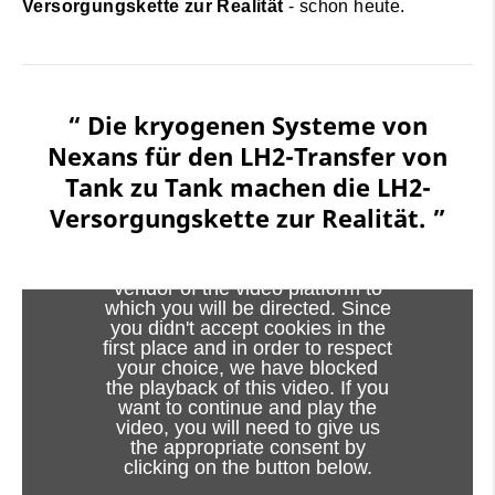
Versorgungskette zur Realität
- schon heute.
“ Die kryogenen Systeme von
Nexans für den LH2-Transfer von
Tank zu Tank machen die LH2-
Versorgungskette zur Realität. ”
Viewing this video may result in
cookies being placed by the
vendor of the video platform to
which you will be directed. Since
you didn't accept cookies in the
first place and in order to respect
your choice, we have blocked
Der Wettlauf zum Netto-Null-Effekt hat
the playback of this video. If you
begonnen! Um die Ziellinie bis 2050 zu
want to continue and play the
video, you will need to give us
überqueren, muss die Industrie die Last der
the appropriate consent by
fossilen Brennstoffe abwerfen. Aber welche
clicking on the button below.
Energiequellen haben die Kraft, sie zu