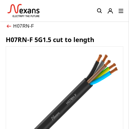
Close
H07RN-F
H07RN-F 5G1.5 cut to length