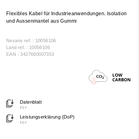
Flexibles Kabel für Industrieanwendungen. Isolation
und Aussenmantel aus Gummi
Nexans ref. : 10056106
Land ref. : 10056106
EAN : 3427680007353
LOW
CO
2
CARBON
Datenblatt
PDF
Leistungserklärung (DoP)
PDF