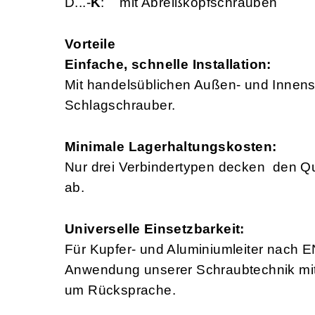
D...-
K
: mit Abreißkopfschrauben
Vorteile
Einfache, schnelle Installation:
Mit handelsüblichen Außen- und Inne
Schlagschrauber.
M
inimale Lagerhaltungskosten:
Nur drei Verbindertypen decken den Qu
ab.
Universelle Einsetzbarkeit:
Für Kupfer- und Aluminiumleiter nach 
Anwendung unserer Schraubtechnik mit fl
um Rücksprache.