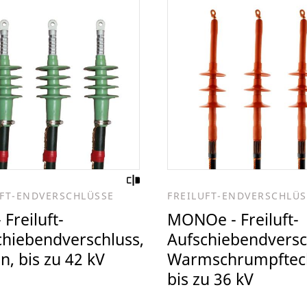
UFT-ENDVERSCHLÜSSE
FREILUFT-ENDVERSCHLÜS
 Freiluft-
MONOe - Freiluft-
chiebendverschluss,
Aufschiebendversc
on, bis zu 42 kV
Warmschrumpftech
bis zu 36 kV