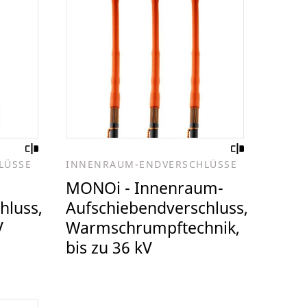
LÜSSE
INNENRAUM-ENDVERSCHLÜSSE
MONOi - Innenraum-
hluss,
Aufschiebendverschluss,
V
Warmschrumpftechnik,
bis zu 36 kV