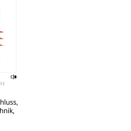
SE
hluss,
nik,